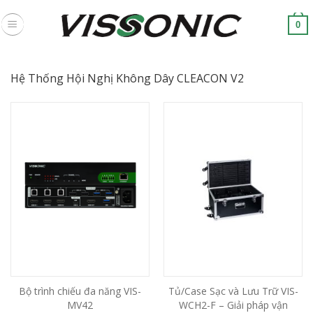
Skip
to
0
content
Hệ Thống Hội Nghị Không Dây CLEACON V2
Bộ trình chiếu đa năng VIS-
Tủ/Case Sạc và Lưu Trữ VIS-
MV42
WCH2-F – Giải pháp vận