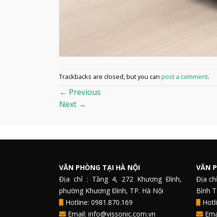
Trackbacks are closed, but you can
post a comment
.
←
Previous
Next
→
VĂN PHÒNG TẠI HÀ NỘI
VĂN P
Địa chỉ : Tầng 4, 272 Khương Đình,
Địa ch
phường Khương Đình, TP. Hà Nội
Bình 
Hotline: 0981.870.169
Hotli
Email: info@vissonic.com.vn
Emai