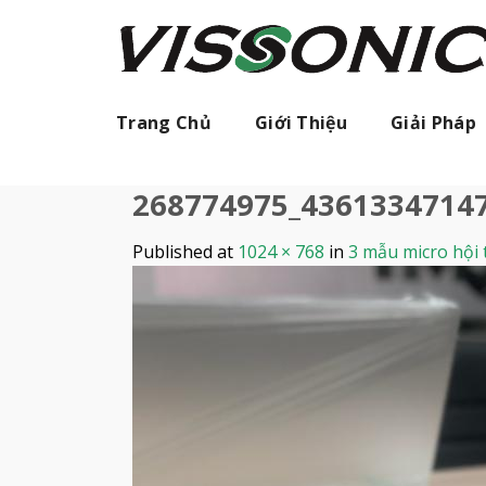
Skip
to
content
Trang Chủ
Giới Thiệu
Giải Pháp
268774975_4361334714
Published
at
1024 × 768
in
3 mẫu micro hội 