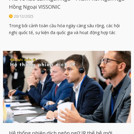
Hồng Ngoại VISSONIC
20/12/2025
Trong bối cảnh toàn cầu hóa ngày càng sâu rộng, các hội
nghị quốc tế, sự kiện đa quốc gia và hoạt động hợp tác
xuyên biên giới diễn ra với tần suất ngày càng lớn. Tuy
nhiên, rào cản ngôn ngữ vẫn luôn là thách thức hàng đầu,
ảnh hưởng trực tiếp đến hiệu […]
Hệ thống phiên dịch ngôn ngữ IR thế hệ mới