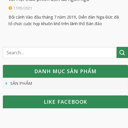
17/05/2021
Bối cảnh Vào đầu tháng 7 năm 2019, Diễn đàn Nga-Đức đã
tổ chức cuộc họp khuôn khổ trên lãnh thổ Bán đảo
Kamchatka, Nga, để thảo luận về các cơ hội hợp tác khu
vực về chính trị, kinh tế và xã hội dân sự. Cuộc họp được tổ
chức theo sáng kiến của […]
DANH MỤC SẢN PHẨM
SẢN PHẨM
LIKE FACEBOOK