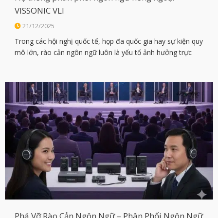
VISSONIC VLI
21/12/2025
Trong các hội nghị quốc tế, họp đa quốc gia hay sự kiện quy
mô lớn, rào cản ngôn ngữ luôn là yếu tố ảnh hưởng trực
tiếp đến hiệu quả truyền đạt thông tin. Hệ thống phân phối
ngôn ngữ hồng ngoại kỹ thuật số VISSONIC VLI Series ra
đời nhằm giải quyết triệt […]
Phá Vỡ Rào Cản Ngôn Ngữ – Phân Phối Ngôn Ngữ