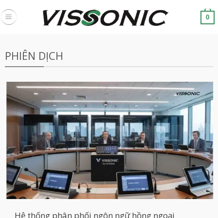
Skip
to
0
content
PHIÊN DỊCH
Hệ thống phân phối ngôn ngữ hồng ngoại