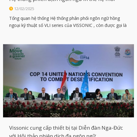
12/02/2025
Tổng quan hệ thống Hệ thống phân phối ngôn ngữ hồng
ngoại kỹ thuật số VLI series của VISSONIC , còn được gọi là
Hệ thống phiên dịch đồng thời hồng ngoại kỹ thuật số, là
một hệ thống được sử dụng trong các cuộc họp đa ngôn
ngữ. Để giúp những người tham gia hiểu được […]
Vissonic cung cấp thiết bị tại Diễn đàn Nga-Đức
với Hội thảo phiên dịch đa ngôn ngữ