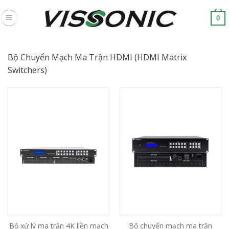
Skip
to
0
content
Bộ Chuyển Mạch Ma Trận HDMI (HDMI Matrix
Switchers)
Bộ xử lý ma trận 4K liền mạch
Bộ chuyển mạch ma trận