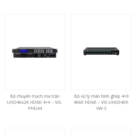
Bộ chuyển mạch ma trận
Bộ xử lý màn hình ghép 4×9
UHD4Kx2K HDMI 4×4 – VIS-
4K60 HDMI – VIS-UHD0409-
PHD44
VW-S