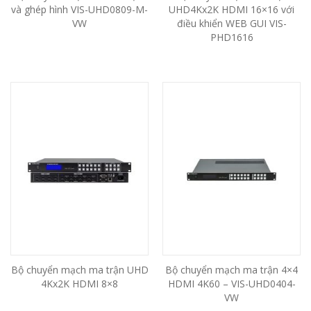
và ghép hình VIS-UHD0809-M-
UHD4Kx2K HDMI 16×16 với
VW
điều khiển WEB GUI VIS-
PHD1616
Bộ chuyển mạch ma trận UHD
Bộ chuyển mạch ma trận 4×4
4Kx2K HDMI 8×8
HDMI 4K60 – VIS-UHD0404-
VW