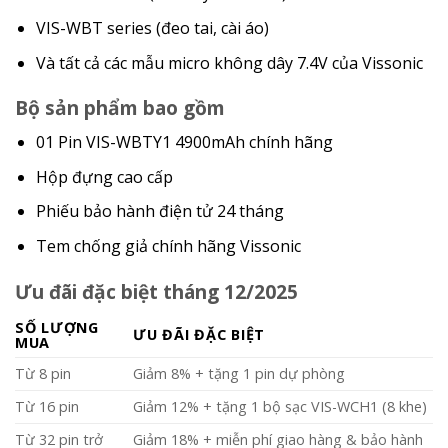
VIS-WBT series (đeo tai, cài áo)
Và tất cả các mẫu micro không dây 7.4V của Vissonic
Bộ sản phẩm bao gồm
01 Pin VIS-WBTY1 4900mAh chính hãng
Hộp đựng cao cấp
Phiếu bảo hành điện tử 24 tháng
Tem chống giả chính hãng Vissonic
Ưu đãi đặc biệt tháng 12/2025
SỐ LƯỢNG
ƯU ĐÃI ĐẶC BIỆT
MUA
Từ 8 pin
Giảm 8% + tặng 1 pin dự phòng
Từ 16 pin
Giảm 12% + tặng 1 bộ sạc VIS-WCH1 (8 khe)
Từ 32 pin trở
Giảm 18% + miễn phí giao hàng & bảo hành