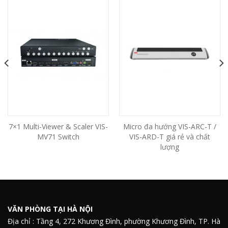
7×1 Multi-Viewer & Scaler VIS-
Micro đa hướng VIS-ARC-T /
MV71 Switch
VIS-ARD-T giá rẻ và chất
lượng
VĂN PHÒNG TẠI HÀ NỘI
Địa chỉ : Tầng 4, 272 Khương Đình, phường Khương Đình, TP. Hà