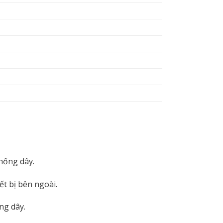
hống dây.
ết bị bên ngoài.
ng dây.