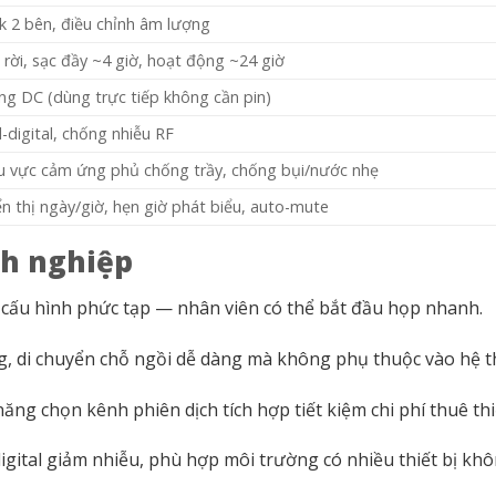
ck 2 bên, điều chỉnh âm lượng
 rời, sạc đầy ~4 giờ, hoạt động ~24 giờ
ng DC (dùng trực tiếp không cần pin)
l-digital, chống nhiễu RF
u vực cảm ứng phủ chống trầy, chống bụi/nước nhẹ
ển thị ngày/giờ, hẹn giờ phát biểu, auto-mute
nh nghiệp
y, cấu hình phức tạp — nhân viên có thể bắt đầu họp nhanh.
ng, di chuyển chỗ ngồi dễ dàng mà không phụ thuộc vào hệ t
ng chọn kênh phiên dịch tích hợp tiết kiệm chi phí thuê thi
igital giảm nhiễu, phù hợp môi trường có nhiều thiết bị khô