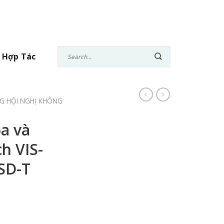
 Hợp Tác
G HỘI NGHỊ KHÔNG
ọa và
h VIS-
SD-T