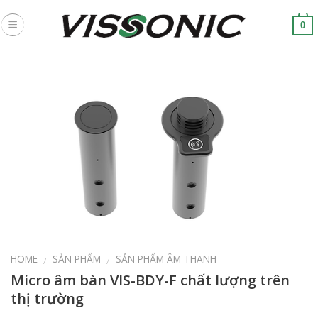
Skip
to
0
content
HOME
SẢN PHẨM
SẢN PHẨM ÂM THANH
/
/
Micro âm bàn VIS-BDY-F chất lượng trên
thị trường