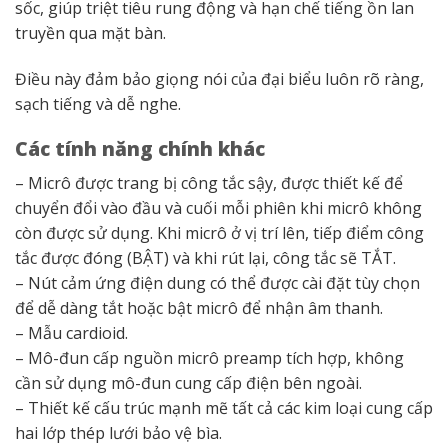
sốc, giúp triệt tiêu rung động và hạn chế tiếng ồn lan
truyền qua mặt bàn.
Điều này đảm bảo giọng nói của đại biểu luôn rõ ràng,
sạch tiếng và dễ nghe.
Các tính năng chính khác
– Micrô được trang bị công tắc sậy, được thiết kế để
chuyển đổi vào đầu và cuối mỗi phiên khi micrô không
còn được sử dụng. Khi micrô ở vị trí lên, tiếp điểm công
tắc được đóng (BẬT) và khi rút lại, công tắc sẽ TẮT.
– Nút cảm ứng điện dung có thể được cài đặt tùy chọn
để dễ dàng tắt hoặc bật micrô để nhận âm thanh.
– Mẫu cardioid.
– Mô-đun cấp nguồn micrô preamp tích hợp, không
cần sử dụng mô-đun cung cấp điện bên ngoài.
– Thiết kế cấu trúc mạnh mẽ tất cả các kim loại cung cấp
hai lớp thép lưới bảo vệ bìa.