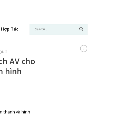
 Hợp Tác
RỘNG
ch AV cho
n hình
m thanh và hình