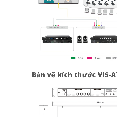
Bản vẽ kích thước
VIS-A