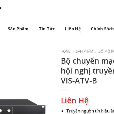
Sản Phẩm
Tin Tức
Liên Hệ
Chính Sách
HOME
SẢN PHẨM
BỘ MỞ 
/
/
Bộ chuyển mạ
hội nghị truyề
VIS-ATV-B
Liên Hệ
Truyền nguồn tín hiệu â