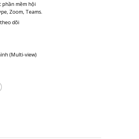
ác phần mềm hội
ype, Zoom, Teams.
theo dõi
nh (Multi-view)