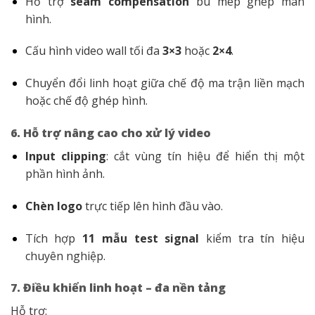
Hỗ trợ
seam compensation
bù mép ghép màn
hình.
Cấu hình video wall tối đa
3×3
hoặc
2×4
.
Chuyển đổi linh hoạt giữa chế độ ma trận liền mạch
hoặc chế độ ghép hình.
6. Hỗ trợ nâng cao cho xử lý video
Input clipping
: cắt vùng tín hiệu để hiển thị một
phần hình ảnh.
Chèn logo
trực tiếp lên hình đầu vào.
Tích hợp
11 mẫu test signal
kiểm tra tín hiệu
chuyên nghiệp.
7. Điều khiển linh hoạt – đa nền tảng
Hỗ trợ: