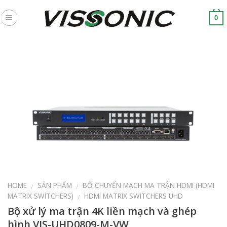
Skip
to
0
content
HOME
SẢN PHẨM
BỘ CHUYỂN MẠCH MA TRẬN HDMI (HDMI
/
/
MATRIX SWITCHERS)
HDMI MATRIX SWITCHERS UHD
/
Bộ xử lý ma trận 4K liền mạch và ghép
hình VIS-UHD0809-M-VW