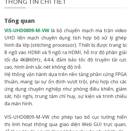
THÔNG TIN CHI TIẾT
Tổng quan
VIS-UHD0809-M-VW
là bộ chuyển mạch ma trận video
UHD liền mạch chuyên dụng tích hợp bộ xử lý ghép
hình đa lớp (stitching processor). Thiết bị được trang bị
8 ngõ vào HDMI và 9 ngõ ra HDMI, hỗ trợ độ phân giải
tối đa 4K@60Hz, 4:4:4, đảm bảo tốc độ truyền tải cực
cao, hình ảnh sắc nét không độ trễ.
Hệ thống vận hành dựa trên nền tảng phần cứng FPGA
thuần, mang lại sự ổn định vượt trội, phù hợp cho các
ứng dụng chuyên nghiệp như phòng điều khiển, giám
sát, hội nghị, trung tâm chỉ huy, sự kiện và trình chiếu
đa màn hình.
VIS-UHD0809-M-VW cho phép tạo bố cục tường hiển
thị linh hoạt thông qua giao diện Web GUI trực quan,