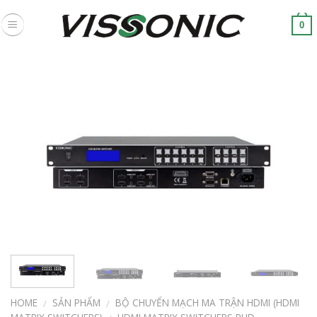
Skip
to
0
content
HOME
SẢN PHẨM
BỘ CHUYỂN MẠCH MA TRẬN HDMI (HDMI
/
/