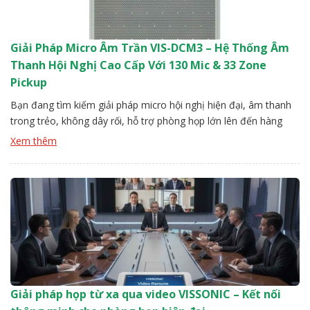
Giải Pháp Micro Âm Trần VIS-DCM3 – Hệ Thống Âm
Thanh Hội Nghị Cao Cấp Với 130 Mic & 33 Zone
Pickup
Bạn đang tìm kiếm giải pháp micro hội nghị hiện đại, âm thanh
trong trẻo, không dây rối, hỗ trợ phòng họp lớn lên đến hàng
trăm mét vuông? VIS-DCM3 Ceiling Array Microphone của
Xem thêm
VISSONIC chính là câu trả lời hoàn hảo. Với thiết kế âm thanh ẩn
trần cao cấp, công nghệ AI thông […]
Giải pháp họp từ xa qua video VISSONIC – Kết nối