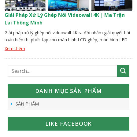
Giải Pháp Xử Lý Ghép Nối Videowall 4K | Ma Trận
Lai Thông Minh
Giải pháp xử lý ghép nối videowall 4K ra đời nhằm giải quyết bài
toán hiển thị phức tạp cho màn hình LCD ghép, màn hình LED
mô-đun, công nghệ chiếu hậu DLP cũng như các màn hình hình
Xem thêm
dạng đặc biệt trong lĩnh vực quảng cáo, truyền thông và điều
hành. Thông qua bộ […]
DANH MỤC SẢN PHẨM
SẢN PHẨM
LIKE FACEBOOK