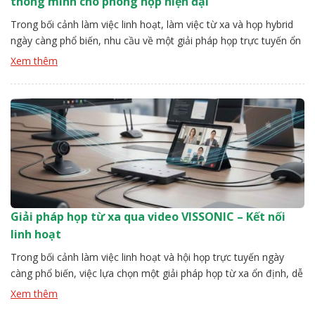
thông minh cho phòng họp hiện đại
Trong bối cảnh làm việc linh hoạt, làm việc từ xa và họp hybrid
ngày càng phổ biến, nhu cầu về một giải pháp họp trực tuyến ổn
định, chất lượng cao và dễ quản lý trở nên cấp thiết hơn bao giờ
Xem thêm
hết. Giải pháp họp từ xa qua video VISSONIC ra đời nhằm […]
Giải pháp họp từ xa qua video VISSONIC – Kết nối
linh hoạt
Trong bối cảnh làm việc linh hoạt và hội họp trực tuyến ngày
càng phổ biến, việc lựa chọn một giải pháp họp từ xa ổn định, dễ
triển khai và đảm bảo chất lượng âm thanh – hình ảnh là yếu tố
Xem thêm
then chốt đối với doanh nghiệp và tổ chức. Giải pháp họp […]