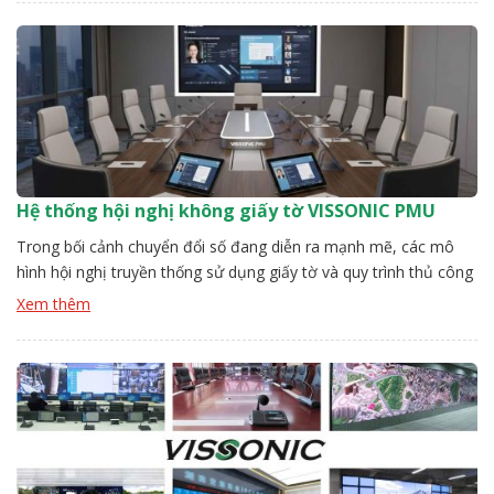
Hệ thống hội nghị không giấy tờ VISSONIC PMU
Trong bối cảnh chuyển đổi số đang diễn ra mạnh mẽ, các mô
hình hội nghị truyền thống sử dụng giấy tờ và quy trình thủ công
dần bộc lộ nhiều hạn chế về hiệu suất, tính linh hoạt và khả năng
Xem thêm
tương tác. Các tổ chức hiện đại cần một giải pháp hội nghị […]