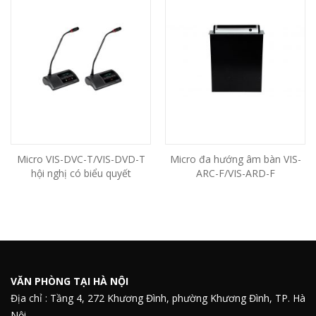
Micro VIS-DVC-T/VIS-DVD-T
Micro đa hướng âm bàn VIS-
hội nghị có biểu quyết
ARC-F/VIS-ARD-F
VĂN PHÒNG TẠI HÀ NỘI
Địa chỉ : Tầng 4, 272 Khương Đình, phường Khương Đình, TP. Hà
Nội