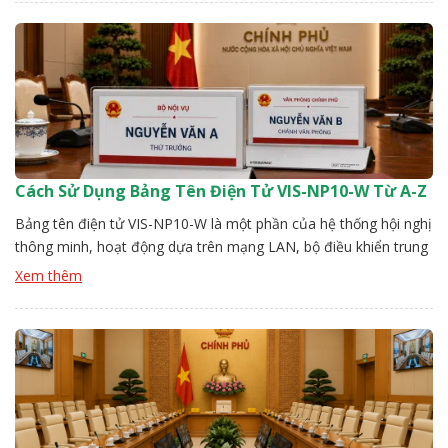
[…]
Cách Sử Dụng Bảng Tên Điện Tử VIS-NP10-W Từ A-Z
Bảng tên điện tử VIS-NP10-W là một phần của hệ thống hội nghị
thông minh, hoạt động dựa trên mạng LAN, bộ điều khiển trung
tâm. Để hệ thống ổn định người dùng cần thực hiện đúng các
Xem thêm
bước từ kết nối, nhận diện thiết bị, thiết lập nội dung. Đội kỹ
thuật Vissonic sẽ hướng […]