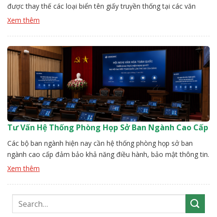
được thay thế các loại biển tên giấy truyền thống tại các văn
phòng văn thư, hành chính công. Với thiết kế hiện đại bảng tên
Xem thêm
điện tử cao cấp Vissonic có khả năng hiển thị linh hoạt cùng tính
thẩm […]
Tư Vấn Hệ Thống Phòng Họp Sở Ban Ngành Cao Cấp
Các bộ ban ngành hiện nay cần hệ thống phòng họp sở ban
ngành cao cấp đảm bảo khả năng điều hành, bảo mật thông tin.
Việc tư vấn vấn cấu hình đòi hỏi cách tiếp cận tổng thể yêu cầu
Xem thêm
nghiệp vụ đến kỹ thuật phải tốt. Đội ngũ Vissonic sẽ giúp đơn vị
[…]