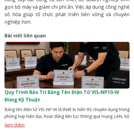
gọn bộ máy và giảm chi phí ẩn. Việc áp dụng công nghệ
số hóa giúp tổ chức phát triển bền vững và chuyên
nghiệp hơn.
Bài viết liên quan
Quy Trình Bảo Trì Bảng Tên Điện Tử VIS-NP10-W
Đúng Kỹ Thuật
Bảng tên điện tử VIS-NP-W là thiết bị hiển thị chuyên dụng trong
phòng họp hiện đại, hoạt động liên tục thông qua mạng LAN, bộ
điều khiển trung tâm. Sau một thời gian vận hành, nếu không có
Xem thêm
quy trình bảo trì rõ ràng, thiết bị dễ phát sinh lỗi như mất kết nối,