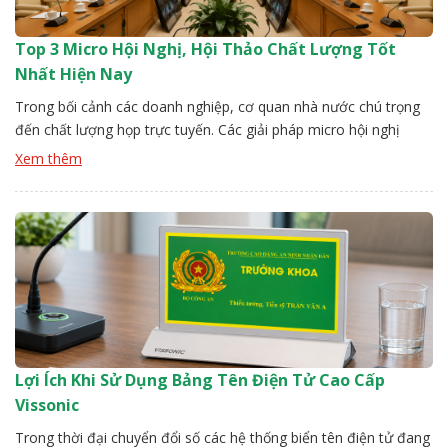
Top 3 Micro Hội Nghị, Hội Thảo Chất Lượng Tốt
Nhất Hiện Nay
Trong bối cảnh các doanh nghiệp, cơ quan nhà nước chú trọng
đến chất lượng họp trực tuyến. Các giải pháp micro hội nghị
đang trở thành lựa chọn hàng đầu mang lại âm thanh ổn định,
Xem thêm
lọc nhiễu hiệu quả. Đội kỹ thuật Vissonic sẽ chỉ ra các top các
loại mirco chất lượng. […]
Lợi Ích Khi Sử Dụng Bảng Tên Điện Tử Cao Cấp
Vissonic
Trong thời đại chuyển đổi số các hệ thống biển tên điện tử đang