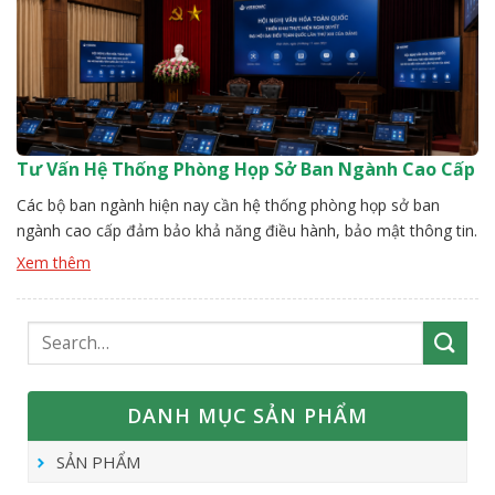
Tư Vấn Hệ Thống Phòng Họp Sở Ban Ngành Cao Cấp
Các bộ ban ngành hiện nay cần hệ thống phòng họp sở ban
ngành cao cấp đảm bảo khả năng điều hành, bảo mật thông tin.
Việc tư vấn vấn cấu hình đòi hỏi cách tiếp cận tổng thể yêu cầu
Xem thêm
nghiệp vụ đến kỹ thuật phải tốt. Đội ngũ Vissonic sẽ giúp đơn vị
[…]
DANH MỤC SẢN PHẨM
SẢN PHẨM