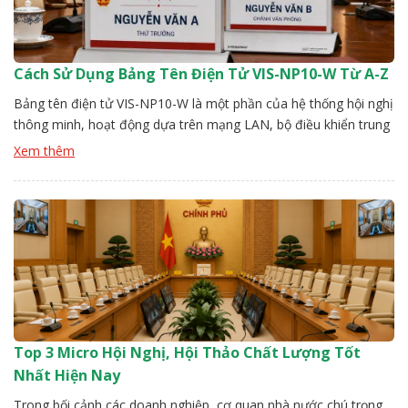
Cách Sử Dụng Bảng Tên Điện Tử VIS-NP10-W Từ A-Z
Bảng tên điện tử VIS-NP10-W là một phần của hệ thống hội nghị
thông minh, hoạt động dựa trên mạng LAN, bộ điều khiển trung
tâm. Để hệ thống ổn định người dùng cần thực hiện đúng các
Xem thêm
bước từ kết nối, nhận diện thiết bị, thiết lập nội dung. Đội kỹ
thuật Vissonic sẽ hướng […]
Top 3 Micro Hội Nghị, Hội Thảo Chất Lượng Tốt
Nhất Hiện Nay
Trong bối cảnh các doanh nghiệp, cơ quan nhà nước chú trọng