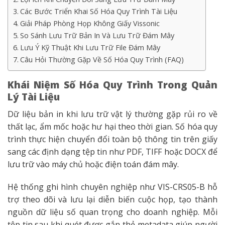
Các Bước Triển Khai Số Hóa Quy Trình Tài Liệu
Giải Pháp Phòng Họp Không Giấy Vissonic
So Sánh Lưu Trữ Bản In Và Lưu Trữ Đám Mây
Lưu Ý Kỹ Thuật Khi Lưu Trữ File Đám Mây
Câu Hỏi Thường Gặp Về Số Hóa Quy Trình (FAQ)
Khái Niệm Số Hóa Quy Trình Trong Quản
Lý Tài Liệu
Dữ liệu bản in khi lưu trữ vật lý thường gặp rủi ro về
thất lạc, ẩm mốc hoặc hư hại theo thời gian. Số hóa quy
trình thực hiện chuyển đổi toàn bộ thông tin trên giấy
sang các định dạng tệp tin như PDF, TIFF hoặc DOCX để
lưu trữ vào máy chủ hoặc điện toán đám mây.
Hệ thống ghi hình chuyên nghiệp như VIS-CRS05-B hỗ
trợ theo dõi và lưu lại diễn biến cuộc họp, tạo thành
nguồn dữ liệu số quan trọng cho doanh nghiệp. Mỗi
tệp tin sau khi quét được gắn thẻ metadata giúp người