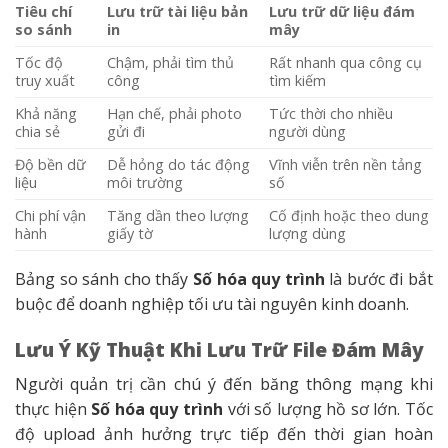
Tiêu chí
Lưu trữ tài liệu bản
Lưu trữ dữ liệu đám
so sánh
in
mây
Tốc độ
Chậm, phải tìm thủ
Rất nhanh qua công cụ
truy xuất
công
tìm kiếm
Khả năng
Hạn chế, phải photo
Tức thời cho nhiều
chia sẻ
gửi đi
người dùng
Độ bền dữ
Dễ hỏng do tác động
Vĩnh viễn trên nền tảng
liệu
môi trường
số
Chi phí vận
Tăng dần theo lượng
Cố định hoặc theo dung
hành
giấy tờ
lượng dùng
Bảng so sánh cho thấy
Số hóa quy trình
là bước đi bắt
buộc để doanh nghiệp tối ưu tài nguyên kinh doanh.
Lưu Ý Kỹ Thuật Khi Lưu Trữ File Đám Mây
Người quản trị cần chú ý đến băng thông mạng khi
thực hiện
Số hóa quy trình
với số lượng hồ sơ lớn. Tốc
độ upload ảnh hưởng trực tiếp đến thời gian hoàn