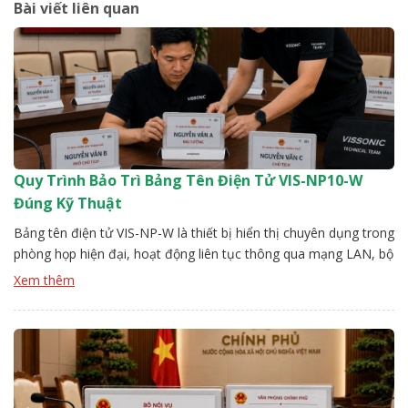
Bài viết liên quan
Quy Trình Bảo Trì Bảng Tên Điện Tử VIS-NP10-W
Đúng Kỹ Thuật
Bảng tên điện tử VIS-NP-W là thiết bị hiển thị chuyên dụng trong
phòng họp hiện đại, hoạt động liên tục thông qua mạng LAN, bộ
điều khiển trung tâm. Sau một thời gian vận hành, nếu không có
Xem thêm
quy trình bảo trì rõ ràng, thiết bị dễ phát sinh lỗi như mất kết nối,
[…]