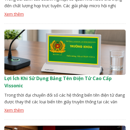
đến chất lượng họp trực tuyến. Các giải pháp micro hội nghị
đang trở thành lựa chọn hàng đầu mang lại âm thanh ổn định,
Xem thêm
lọc nhiễu hiệu quả. Đội kỹ thuật Vissonic sẽ chỉ ra các top các
loại mirco chất lượng. […]
Lợi Ích Khi Sử Dụng Bảng Tên Điện Tử Cao Cấp
Vissonic
Trong thời đại chuyển đổi số các hệ thống biển tên điện tử đang
được thay thế các loại biển tên giấy truyền thống tại các văn
phòng văn thư, hành chính công. Với thiết kế hiện đại bảng tên
Xem thêm
điện tử cao cấp Vissonic có khả năng hiển thị linh hoạt cùng tính
thẩm […]