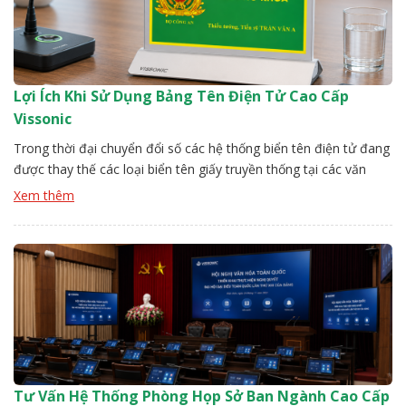
Lợi Ích Khi Sử Dụng Bảng Tên Điện Tử Cao Cấp
Vissonic
Trong thời đại chuyển đổi số các hệ thống biển tên điện tử đang
được thay thế các loại biển tên giấy truyền thống tại các văn
phòng văn thư, hành chính công. Với thiết kế hiện đại bảng tên
Xem thêm
điện tử cao cấp Vissonic có khả năng hiển thị linh hoạt cùng tính
thẩm […]
Tư Vấn Hệ Thống Phòng Họp Sở Ban Ngành Cao Cấp