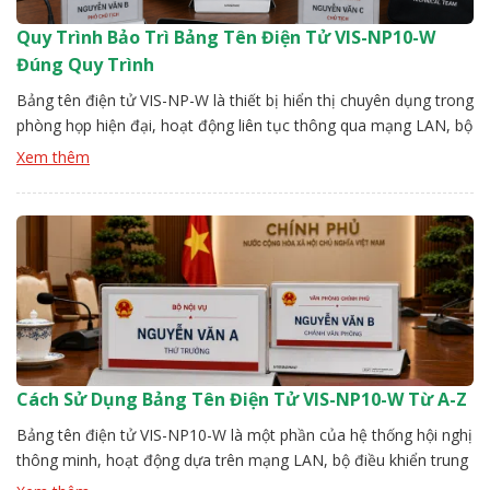
Quy Trình Bảo Trì Bảng Tên Điện Tử VIS-NP10-W
Đúng Quy Trình
Bảng tên điện tử VIS-NP-W là thiết bị hiển thị chuyên dụng trong
phòng họp hiện đại, hoạt động liên tục thông qua mạng LAN, bộ
điều khiển trung tâm. Sau một thời gian vận hành, nếu không có
Xem thêm
quy trình bảo trì rõ ràng, thiết bị dễ phát sinh lỗi như mất kết nối,
[…]
Cách Sử Dụng Bảng Tên Điện Tử VIS-NP10-W Từ A-Z
Bảng tên điện tử VIS-NP10-W là một phần của hệ thống hội nghị
thông minh, hoạt động dựa trên mạng LAN, bộ điều khiển trung
tâm. Để hệ thống ổn định người dùng cần thực hiện đúng các