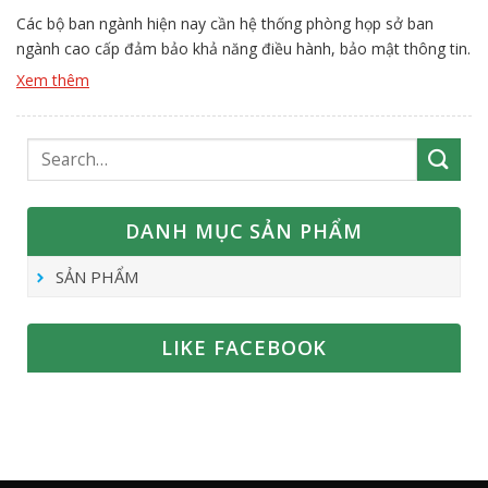
Các bộ ban ngành hiện nay cần hệ thống phòng họp sở ban
ngành cao cấp đảm bảo khả năng điều hành, bảo mật thông tin.
Việc tư vấn vấn cấu hình đòi hỏi cách tiếp cận tổng thể yêu cầu
Xem thêm
nghiệp vụ đến kỹ thuật phải tốt. Đội ngũ Vissonic sẽ giúp đơn vị
[…]
DANH MỤC SẢN PHẨM
SẢN PHẨM
LIKE FACEBOOK