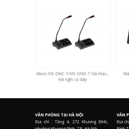
C-T/VIS-DCD-T
Micro VIS-DNC-T/VIS-DND-T hội thảo ,
Mà
hội nghị có dây
VĂN PHÒNG TẠI HÀ NỘI
VĂN P
Địa chỉ : Tầng 4, 272 Khương Đình,
Địa ch
phường Khương Đình, TP. Hà Nội
Bình 