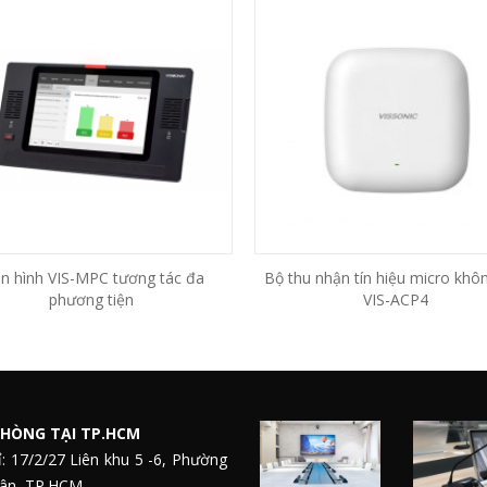
n hình VIS-MPC tương tác đa
Bộ thu nhận tín hiệu micro khô
phương tiện
VIS-ACP4
HÒNG TẠI TP.HCM
ỉ: 17/2/27 Liên khu 5 -6, Phường
Tân, TP.HCM