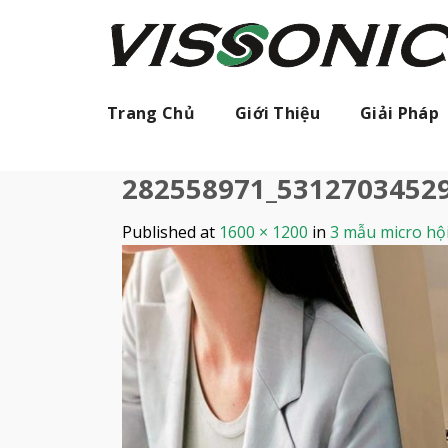
Skip
to
content
Trang Chủ
Giới Thiệu
Giải Pháp
282558971_5312703452
Published
at
1600 × 1200
in
3 mẫu micro hội