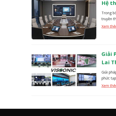
Hệ th
Trong bố
truyền t
về hiệu 
Xem th
một giải
Giải 
Lai 
Giải phá
phức tạ
hậu DLP 
Xem th
truyền t