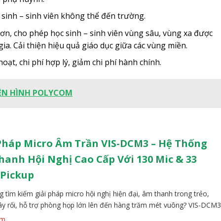
 sinh – sinh viên không thể đến trường.
ơn, cho phép học sinh – sinh viên vùng sâu, vùng xa được
 gia. Cải thiện hiệu quả giáo dục giữa các vùng miền.
oạt, chi phí hợp lý, giảm chi phí hành chính.
YỀN HÌNH POLYCOM
Pháp Micro Âm Trần VIS-DCM3 – Hệ Thống
anh Hội Nghị Cao Cấp Với 130 Mic & 33
 Pickup
 tìm kiếm giải pháp micro hội nghị hiện đại, âm thanh trong trẻo,
y rối, hỗ trợ phòng họp lớn lên đến hàng trăm mét vuông? VIS-DCM3
Array Microphone của VISSONIC chính là câu trả lời hoàn hảo. Với thiết
êm