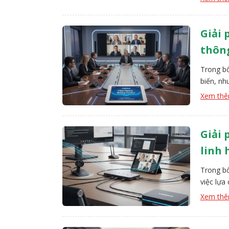
kế âm th
Giải 
thôn
Trong bố
biến, nh
quản lý 
Xem th
VISSONI
Giải 
linh 
Trong bố
việc lựa
lượng âm
Xem th
chức. Gi