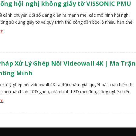
ống hội nghị không giấy tờ VISSONIC PMU
i cảnh chuyển đổi số đang diễn ra mạnh mẽ, các mô hình hội nghị
hống sử dụng giấy tờ và quy trình thủ công dần bộc lộ nhiều hạn chế
suất, tính linh hoạt và khả năng tương tác. Các tổ chức hiện đại cần
êm
 pháp hội nghị […]
Pháp Xử Lý Ghép Nối Videowall 4K | Ma Trận
Thông Minh
p xử lý ghép nối videowall 4K ra đời nhằm giải quyết bài toán hiển thị
p cho màn hình LCD ghép, màn hình LED mô-đun, công nghệ chiếu
cũng như các màn hình hình dạng đặc biệt trong lĩnh vực quảng cáo,
êm
hông và điều hành. Thông qua bộ […]