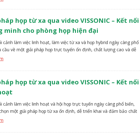
anh ẩn trần cao cấp, công nghệ AI thông […]
pháp họp từ xa qua video VISSONIC – Kết nối
g minh cho phòng họp hiện đại
i cảnh làm việc linh hoạt, làm việc từ xa và họp hybrid ngày càng phổ
u cầu về một giải pháp họp trực tuyến ổn định, chất lượng cao và dễ
trở nên cấp thiết hơn bao giờ hết. Giải pháp họp từ xa qua video
êm
C ra đời nhằm […]
pháp họp từ xa qua video VISSONIC – Kết nối
hoạt
i cảnh làm việc linh hoạt và hội họp trực tuyến ngày càng phổ biến,
 chọn một giải pháp họp từ xa ổn định, dễ triển khai và đảm bảo chất
 thanh – hình ảnh là yếu tố then chốt đối với doanh nghiệp và tổ
êm
ải pháp họp […]