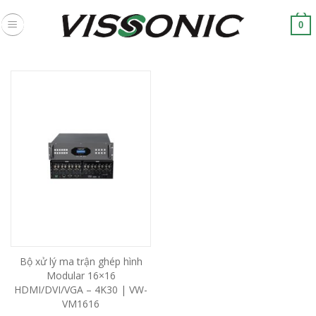
Skip
to
0
content
Bộ xử lý ma trận ghép hình
Modular 16×16
HDMI/DVI/VGA – 4K30 | VW-
VM1616