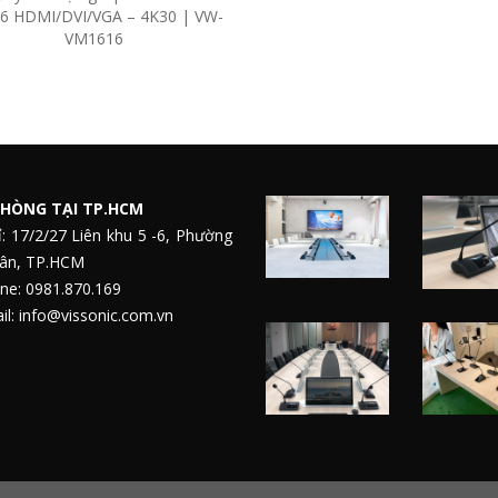
6 HDMI/DVI/VGA – 4K30 | VW-
VM1616
HÒNG TẠI TP.HCM
ỉ: 17/2/27 Liên khu 5 -6, Phường
Tân, TP.HCM
ne: 0981.870.169
l: info@vissonic.com.vn