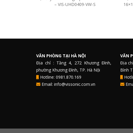
– VIS-UHD0409-VW-S
16×1
VĂN PHÒNG TẠI HÀ NỘI
VĂN P
Địa chỉ : Tầng 4, 272 Khương Đình,
Địa ch
phường Khương Đình, TP. Hà Nội
Bình 
Hotline: 0981.870.169
Hotli
Email: info@vissonic.com.vn
Emai