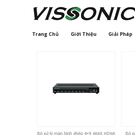
Skip
to
content
Trang Chủ
Giới Thiệu
Giải Pháp
Bộ xử lý màn hình ghép 4×9 4K60 HDMI
Bộ x