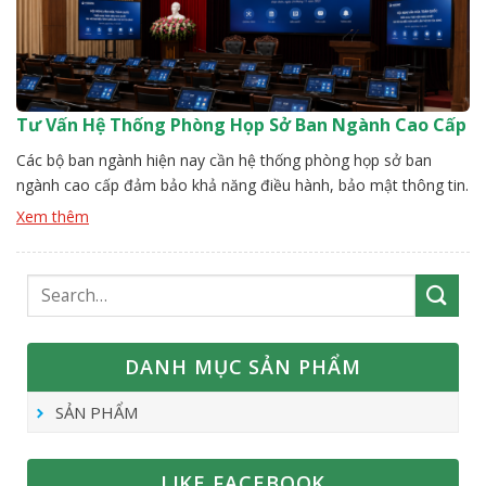
Tư Vấn Hệ Thống Phòng Họp Sở Ban Ngành Cao Cấp
Các bộ ban ngành hiện nay cần hệ thống phòng họp sở ban
ngành cao cấp đảm bảo khả năng điều hành, bảo mật thông tin.
Việc tư vấn vấn cấu hình đòi hỏi cách tiếp cận tổng thể yêu cầu
Xem thêm
nghiệp vụ đến kỹ thuật phải tốt. Đội ngũ Vissonic sẽ giúp đơn vị
[…]
DANH MỤC SẢN PHẨM
SẢN PHẨM
LIKE FACEBOOK