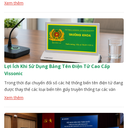
đang trở thành lựa chọn hàng đầu mang lại âm thanh ổn định,
Xem thêm
lọc nhiễu hiệu quả. Đội kỹ thuật Vissonic sẽ chỉ ra các top các
loại mirco chất lượng. […]
Lợi Ích Khi Sử Dụng Bảng Tên Điện Tử Cao Cấp
Vissonic
Trong thời đại chuyển đổi số các hệ thống biển tên điện tử đang
được thay thế các loại biển tên giấy truyền thống tại các văn
phòng văn thư, hành chính công. Với thiết kế hiện đại bảng tên
Xem thêm
điện tử cao cấp Vissonic có khả năng hiển thị linh hoạt cùng tính
thẩm […]