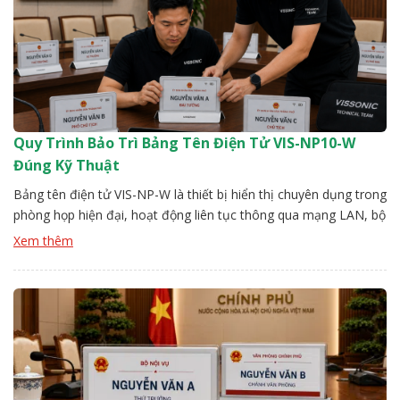
Quy Trình Bảo Trì Bảng Tên Điện Tử VIS-NP10-W
Đúng Kỹ Thuật
Bảng tên điện tử VIS-NP-W là thiết bị hiển thị chuyên dụng trong
phòng họp hiện đại, hoạt động liên tục thông qua mạng LAN, bộ
điều khiển trung tâm. Sau một thời gian vận hành, nếu không có
Xem thêm
quy trình bảo trì rõ ràng, thiết bị dễ phát sinh lỗi như mất kết nối,
[…]