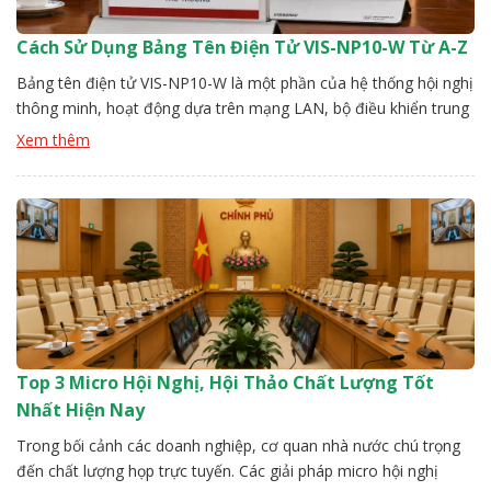
Cách Sử Dụng Bảng Tên Điện Tử VIS-NP10-W Từ A-Z
Bảng tên điện tử VIS-NP10-W là một phần của hệ thống hội nghị
thông minh, hoạt động dựa trên mạng LAN, bộ điều khiển trung
tâm. Để hệ thống ổn định người dùng cần thực hiện đúng các
Xem thêm
bước từ kết nối, nhận diện thiết bị, thiết lập nội dung. Đội kỹ
thuật Vissonic sẽ hướng […]
Top 3 Micro Hội Nghị, Hội Thảo Chất Lượng Tốt
Nhất Hiện Nay
Trong bối cảnh các doanh nghiệp, cơ quan nhà nước chú trọng
đến chất lượng họp trực tuyến. Các giải pháp micro hội nghị