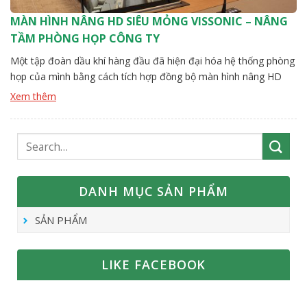
MÀN HÌNH NÂNG HD SIÊU MỎNG VISSONIC – NÂNG
TẦM PHÒNG HỌP CÔNG TY
Một tập đoàn dầu khí hàng đầu đã hiện đại hóa hệ thống phòng
họp của mình bằng cách tích hợp đồng bộ màn hình nâng HD
siêu mỏng VISSONIC (dòng VIS-LSSC Series) cùng với thiết bị hội
Xem thêm
thảo âm thanh số âm bàn VIS-DCC-F/VIS-DCD-F và loa âm bàn
VIS-SPK-F. Hệ thống AV toàn diện này mang đến không gian họp
hiện đại, tiện nghi và hiệu quả – đáp ứng hoàn hảo nhu cầu giao
tiếp, trao đổi trong môi trường doanh nghiệp năng động của
ngành dầu khí.
DANH MỤC SẢN PHẨM
SẢN PHẨM
LIKE FACEBOOK