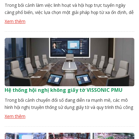
Trong bối cảnh làm việc linh hoạt và hội họp trực tuyến ngày
càng phổ biến, việc lựa chọn một giải pháp họp từ xa ổn định, dễ
triển khai và đảm bảo chất lượng âm thanh – hình ảnh là yếu tố
Xem thêm
then chốt đối với doanh nghiệp và tổ chức. Giải pháp họp […]
Hệ thống hội nghị không giấy tờ VISSONIC PMU
Trong bối cảnh chuyển đổi số đang diễn ra mạnh mẽ, các mô
hình hội nghị truyền thống sử dụng giấy tờ và quy trình thủ công
dần bộc lộ nhiều hạn chế về hiệu suất, tính linh hoạt và khả năng
Xem thêm
tương tác. Các tổ chức hiện đại cần một giải pháp hội nghị […]