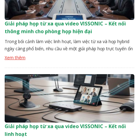
Giải pháp họp từ xa qua video VISSONIC – Kết nối
thông minh cho phòng họp hiện đại
Trong bối cảnh làm việc linh hoạt, làm việc từ xa và họp hybrid
ngày càng phổ biến, nhu cầu về một giải pháp họp trực tuyến ổn
định, chất lượng cao và dễ quản lý trở nên cấp thiết hơn bao giờ
Xem thêm
hết. Giải pháp họp từ xa qua video VISSONIC ra đời nhằm […]
Giải pháp họp từ xa qua video VISSONIC – Kết nối
linh hoạt