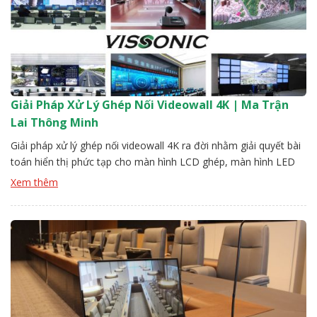
Giải Pháp Xử Lý Ghép Nối Videowall 4K | Ma Trận
Lai Thông Minh
Giải pháp xử lý ghép nối videowall 4K ra đời nhằm giải quyết bài
toán hiển thị phức tạp cho màn hình LCD ghép, màn hình LED
mô-đun, công nghệ chiếu hậu DLP cũng như các màn hình hình
Xem thêm
dạng đặc biệt trong lĩnh vực quảng cáo, truyền thông và điều
hành. Thông qua bộ […]