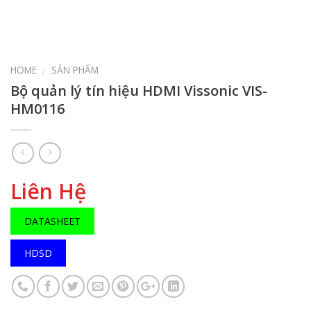
HOME
SẢN PHẨM
/
Bộ quản lý tín hiệu HDMI Vissonic VIS-
HM0116
Liên Hệ
DATASHEET
HDSD