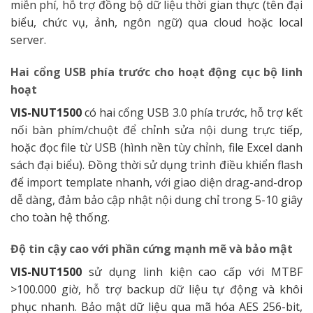
miễn phí, hỗ trợ đồng bộ dữ liệu thời gian thực (tên đại
biểu, chức vụ, ảnh, ngôn ngữ) qua cloud hoặc local
server.
Hai cổng USB phía trước cho hoạt động cục bộ linh
hoạt
VIS-NUT1500
có hai cổng USB 3.0 phía trước, hỗ trợ kết
nối bàn phím/chuột để chỉnh sửa nội dung trực tiếp,
hoặc đọc file từ USB (hình nền tùy chỉnh, file Excel danh
sách đại biểu). Đồng thời sử dụng trình điều khiển flash
để import template nhanh, với giao diện drag-and-drop
dễ dàng, đảm bảo cập nhật nội dung chỉ trong 5-10 giây
cho toàn hệ thống.
Độ tin cậy cao với phần cứng mạnh mẽ và bảo mật
VIS-NUT1500
sử dụng linh kiện cao cấp với MTBF
>100.000 giờ, hỗ trợ backup dữ liệu tự động và khôi
phục nhanh. Bảo mật dữ liệu qua mã hóa AES 256-bit,