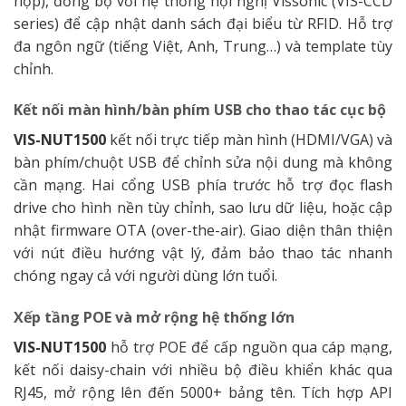
họp), đồng bộ với hệ thống hội nghị Vissonic (VIS-CCD
series) để cập nhật danh sách đại biểu từ RFID. Hỗ trợ
đa ngôn ngữ (tiếng Việt, Anh, Trung…) và template tùy
chỉnh.
Kết nối màn hình/bàn phím USB cho thao tác cục bộ
VIS-NUT1500
kết nối trực tiếp màn hình (HDMI/VGA) và
bàn phím/chuột USB để chỉnh sửa nội dung mà không
cần mạng. Hai cổng USB phía trước hỗ trợ đọc flash
drive cho hình nền tùy chỉnh, sao lưu dữ liệu, hoặc cập
nhật firmware OTA (over-the-air). Giao diện thân thiện
với nút điều hướng vật lý, đảm bảo thao tác nhanh
chóng ngay cả với người dùng lớn tuổi.
Xếp tầng POE và mở rộng hệ thống lớn
VIS-NUT1500
hỗ trợ POE để cấp nguồn qua cáp mạng,
kết nối daisy-chain với nhiều bộ điều khiển khác qua
RJ45, mở rộng lên đến 5000+ bảng tên. Tích hợp API