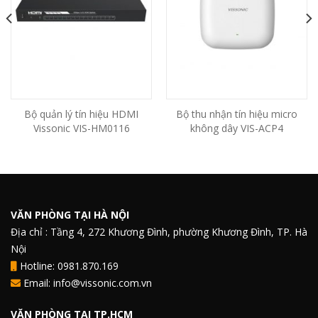
Bộ quản lý tín hiệu HDMI
Bộ thu nhận tín hiệu micro
Vissonic VIS-HM0116
không dây VIS-ACP4
VĂN PHÒNG TẠI HÀ NỘI
Địa chỉ : Tầng 4, 272 Khương Đình, phường Khương Đình, TP. Hà
Nội
Hotline: 0981.870.169
Email: info@vissonic.com.vn
VĂN PHÒNG TẠI TP.HCM