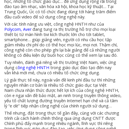
học, những tổ chức giáo dục… để ứng dụng rộng rãi trong
đào tạo âm nhạc, văn hóa xã hội, khoa học kỹ thuật… Tại
Trung Quốc, Úc có tổ chức đang dùng tới hàng trăm điểm
đầu cuối video để sử dụng công nghệ này.
Với các tính năng ưu việt, công nghệ HNTH như của
Polycom, Aver
đang tung ra thị trường hỗ trợ cho mọi loại
thiết bị từ màn hình tivi kích thước lớn cho tới tablet,
smartphone… giúp giảng viên, người có nhu cầu học tập
giảm nhiều chi phí do có thể học mọi lúc, mọi nơi. Thậm chí,
công nghệ còn cho phép ghi lại bài giảng để cả những người
không có điều kiện dự buổi học cũng có thể xem lại sau đó.
Tuy nhiên, đánh giá riêng về thị trường Việt Nam, việc ứng
dụng c
ông nghệ HNTH
trong giáo dục đào tạo đến nay
vẫn khá mới mẻ, chưa có nhiều tổ chức ứng dụng.
Lý giải thực tế này, ngoài vấn đề kinh phí đầu tư thì những
nguyên nhân cơ bản là nhiều tổ chức giáo dục tại Việt
Nam chưa nhận thức được hết lợi ích của công nghệ HNTH,
còn e ngại vấn đề bảo mật, an ninh trong truyền thông video,
yếu tố chất lượng đường truyền Internet hạn chế và cả tâm
lý “e dè” tiếp nhận công nghệ của chính người sử dụng…
Thế nhưng, đặt trong thực tế gần đây, cùng với các chương
trình cải cách hành chính thông qua ứng dụng CNTT được
Chính phủ đẩy mạnh trong nhiều ngành, lĩnh vực thì riêng
trong lĩnh vực giáo dục đào tạo, việc ứng dụng công nghệ