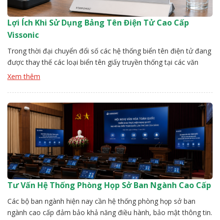
Lợi Ích Khi Sử Dụng Bảng Tên Điện Tử Cao Cấp
Vissonic
Trong thời đại chuyển đổi số các hệ thống biển tên điện tử đang
được thay thế các loại biển tên giấy truyền thống tại các văn
phòng văn thư, hành chính công. Với thiết kế hiện đại bảng tên
Xem thêm
điện tử cao cấp Vissonic có khả năng hiển thị linh hoạt cùng tính
thẩm […]
Tư Vấn Hệ Thống Phòng Họp Sở Ban Ngành Cao Cấp
Các bộ ban ngành hiện nay cần hệ thống phòng họp sở ban
ngành cao cấp đảm bảo khả năng điều hành, bảo mật thông tin.