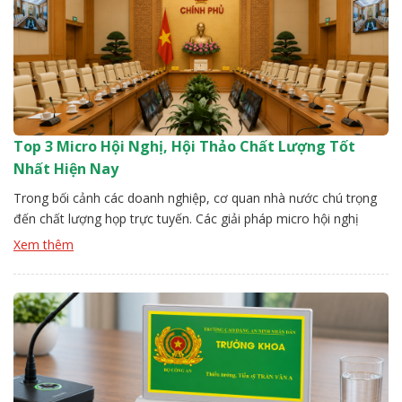
Top 3 Micro Hội Nghị, Hội Thảo Chất Lượng Tốt
Nhất Hiện Nay
Trong bối cảnh các doanh nghiệp, cơ quan nhà nước chú trọng
đến chất lượng họp trực tuyến. Các giải pháp micro hội nghị
đang trở thành lựa chọn hàng đầu mang lại âm thanh ổn định,
Xem thêm
lọc nhiễu hiệu quả. Đội kỹ thuật Vissonic sẽ chỉ ra các top các
loại mirco chất lượng. […]