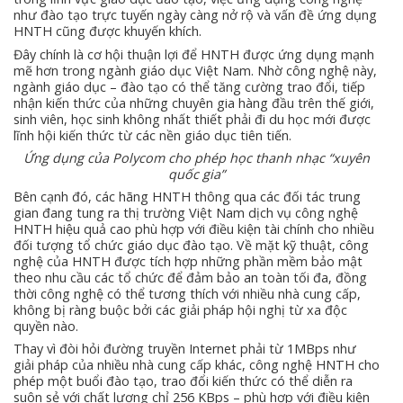
như đào tạo trực tuyến ngày càng nở rộ và vấn đề ứng dụng
HNTH cũng được khuyến khích.
Đây chính là cơ hội thuận lợi để HNTH được ứng dụng mạnh
mẽ hơn trong ngành giáo dục Việt Nam. Nhờ công nghệ này,
ngành giáo dục – đào tạo có thể tăng cường trao đổi, tiếp
nhận kiến thức của những chuyên gia hàng đầu trên thế giới,
sinh viên, học sinh không nhất thiết phải đi du học mới được
lĩnh hội kiến thức từ các nền giáo dục tiên tiến.
Ứng dụng của Polycom cho phép học thanh nhạc “xuyên
quốc gia”
Bên cạnh đó, các hãng HNTH thông qua các đối tác trung
gian đang tung ra thị trường Việt Nam dịch vụ công nghệ
HNTH hiệu quả cao phù hợp với điều kiện tài chính cho nhiều
đối tượng tổ chức giáo dục đào tạo. Về mặt kỹ thuật, công
nghệ của HNTH được tích hợp những phần mềm bảo mật
theo nhu cầu các tổ chức để đảm bảo an toàn tối đa, đồng
thời công nghệ có thể tương thích với nhiều nhà cung cấp,
không bị ràng buộc bởi các giải pháp hội nghị từ xa độc
quyền nào.
Thay vì đòi hỏi đường truyền Internet phải từ 1MBps như
giải pháp của nhiều nhà cung cấp khác, công nghệ HNTH cho
phép một buổi đào tạo, trao đổi kiến thức có thể diễn ra
suôn sẻ với chất lượng chỉ 256 KBps – phù hợp với điều kiện