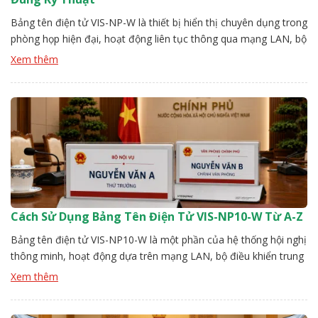
Bảng tên điện tử VIS-NP-W là thiết bị hiển thị chuyên dụng trong
phòng họp hiện đại, hoạt động liên tục thông qua mạng LAN, bộ
điều khiển trung tâm. Sau một thời gian vận hành, nếu không có
Xem thêm
quy trình bảo trì rõ ràng, thiết bị dễ phát sinh lỗi như mất kết nối,
[…]
Cách Sử Dụng Bảng Tên Điện Tử VIS-NP10-W Từ A-Z
Bảng tên điện tử VIS-NP10-W là một phần của hệ thống hội nghị
thông minh, hoạt động dựa trên mạng LAN, bộ điều khiển trung
tâm. Để hệ thống ổn định người dùng cần thực hiện đúng các
Xem thêm
bước từ kết nối, nhận diện thiết bị, thiết lập nội dung. Đội kỹ
thuật Vissonic sẽ hướng […]