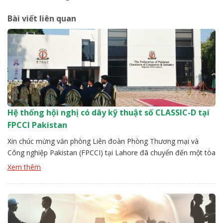
Bài viết liên quan
Hệ thống hội nghị có dây kỹ thuật số CLASSIC-D tại
FPCCI Pakistan
Xin chúc mừng văn phòng Liên đoàn Phòng Thương mại và
Công nghiệp Pakistan (FPCCI) tại Lahore đã chuyển đến một tòa
nhà mới, hiện đại, rộng rãi với các phòng hội nghị lớn! Đây là
Xem thêm
một cột mốc lịch sử — tòa nhà văn phòng hoàn toàn mới lớn
hơn và được trang bị […]