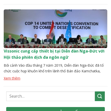
trang bị cho phòng họp trong văn phòng chi nhánh, tòa nhà
Moscow của MIPT ở […]
Vissonic cung cấp thiết bị tại Diễn đàn Nga-Đức với
Hội thảo phiên dịch đa ngôn ngữ
Bối cảnh Vào đầu tháng 7 năm 2019, Diễn đàn Nga-Đức đã tổ
chức cuộc họp khuôn khổ trên lãnh thổ Bán đảo Kamchatka,
Nga, để thảo luận về các cơ hội hợp tác khu vực về chính trị,
Xem thêm
kinh tế và xã hội dân sự. Cuộc họp được tổ chức theo sáng kiến
của […]