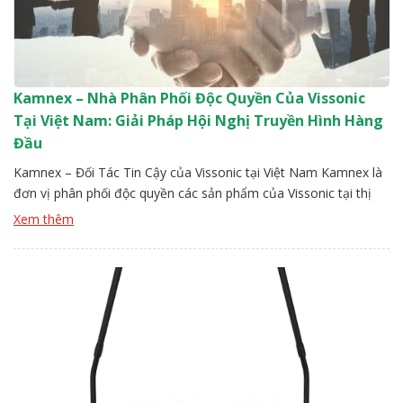
Kamnex – Nhà Phân Phối Độc Quyền Của Vissonic
Tại Việt Nam: Giải Pháp Hội Nghị Truyền Hình Hàng
Đầu
Kamnex – Đối Tác Tin Cậy của Vissonic tại Việt Nam Kamnex là
đơn vị phân phối độc quyền các sản phẩm của Vissonic tại thị
trường Việt Nam, cam kết mang đến những giải pháp hội nghị
Xem thêm
truyền hình và âm thanh hội nghị đỉnh cao. Với sứ mệnh nâng
cao trải nghiệm và […]