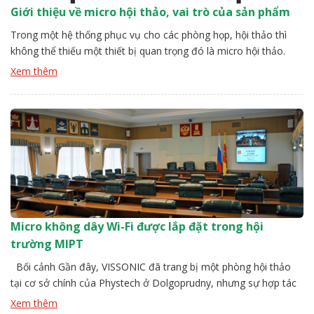
Giới thiệu về micro hội thảo, vai trò của sản phẩm
Trong một hệ thống phục vụ cho các phòng họp, hội thảo thì
không thể thiếu một thiết bị quan trọng đó là micro hội thảo.
Vậy vai trò của chúng là gì? Có những loại nào? Những dòng
Xem thêm
micro hội thảo không dây, có dây chất lượng tốt nhất hiện nay?
Cùng Lạc Việt Audio […]
Micro không dây Wi-Fi được lắp đặt trong hội
trường MIPT
Bối cảnh Gần đây, VISSONIC đã trang bị một phòng hội thảo
tại cơ sở chính của Phystech ở Dolgoprudny, nhưng sự hợp tác
này với học viện đáng kính không kết thúc ở đó. Chúng tôi cũng
Xem thêm