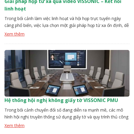
Giải pháp họp từ xa qua video VISSONIC – Kết nối
linh hoạt
Trong bối cảnh làm việc linh hoạt và hội họp trực tuyến ngày
càng phổ biến, việc lựa chọn một giải pháp họp từ xa ổn định, dễ
triển khai và đảm bảo chất lượng âm thanh – hình ảnh là yếu tố
Xem thêm
then chốt đối với doanh nghiệp và tổ chức. Giải pháp họp […]
Hệ thống hội nghị không giấy tờ VISSONIC PMU
Trong bối cảnh chuyển đổi số đang diễn ra mạnh mẽ, các mô
hình hội nghị truyền thống sử dụng giấy tờ và quy trình thủ công
dần bộc lộ nhiều hạn chế về hiệu suất, tính linh hoạt và khả năng
Xem thêm
tương tác. Các tổ chức hiện đại cần một giải pháp hội nghị […]