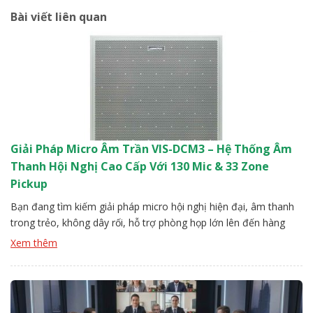
Bài viết liên quan
Giải Pháp Micro Âm Trần VIS-DCM3 – Hệ Thống Âm
Thanh Hội Nghị Cao Cấp Với 130 Mic & 33 Zone
Pickup
Bạn đang tìm kiếm giải pháp micro hội nghị hiện đại, âm thanh
trong trẻo, không dây rối, hỗ trợ phòng họp lớn lên đến hàng
trăm mét vuông? VIS-DCM3 Ceiling Array Microphone của
Xem thêm
VISSONIC chính là câu trả lời hoàn hảo. Với thiết kế âm thanh ẩn
trần cao cấp, công nghệ AI thông […]