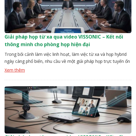
Giải pháp họp từ xa qua video VISSONIC – Kết nối
thông minh cho phòng họp hiện đại
Trong bối cảnh làm việc linh hoạt, làm việc từ xa và họp hybrid
ngày càng phổ biến, nhu cầu về một giải pháp họp trực tuyến ổn
định, chất lượng cao và dễ quản lý trở nên cấp thiết hơn bao giờ
Xem thêm
hết. Giải pháp họp từ xa qua video VISSONIC ra đời nhằm […]