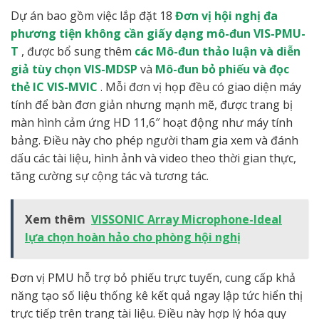
Dự án bao gồm việc lắp đặt 18
Đơn vị hội nghị đa
phương tiện không cần giấy dạng mô-đun VIS-PMU-
T
, được bổ sung thêm
các Mô-đun thảo luận và diễn
giả tùy chọn VIS-MDSP
và
Mô-đun bỏ phiếu và đọc
thẻ IC VIS-MVIC
. Mỗi đơn vị họp đều có giao diện máy
tính để bàn đơn giản nhưng mạnh mẽ, được trang bị
màn hình cảm ứng HD 11,6″ hoạt động như máy tính
bảng. Điều này cho phép người tham gia xem và đánh
dấu các tài liệu, hình ảnh và video theo thời gian thực,
tăng cường sự cộng tác và tương tác.
Xem thêm
VISSONIC Array Microphone-Ideal
lựa chọn hoàn hảo cho phòng hội nghị
Đơn vị PMU hỗ trợ bỏ phiếu trực tuyến, cung cấp khả
năng tạo số liệu thống kê kết quả ngay lập tức hiển thị
trực tiếp trên trang tài liệu. Điều này hợp lý hóa quy