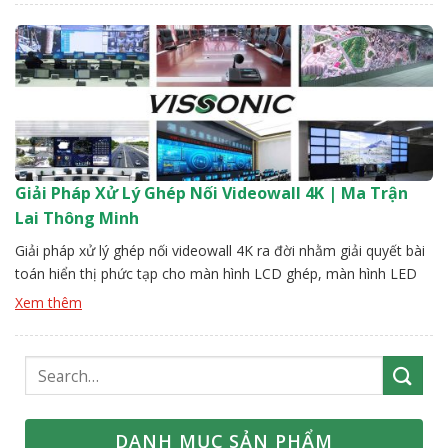
Giải Pháp Xử Lý Ghép Nối Videowall 4K | Ma Trận
Lai Thông Minh
Giải pháp xử lý ghép nối videowall 4K ra đời nhằm giải quyết bài
toán hiển thị phức tạp cho màn hình LCD ghép, màn hình LED
mô-đun, công nghệ chiếu hậu DLP cũng như các màn hình hình
Xem thêm
dạng đặc biệt trong lĩnh vực quảng cáo, truyền thông và điều
hành. Thông qua bộ […]
DANH MỤC SẢN PHẨM