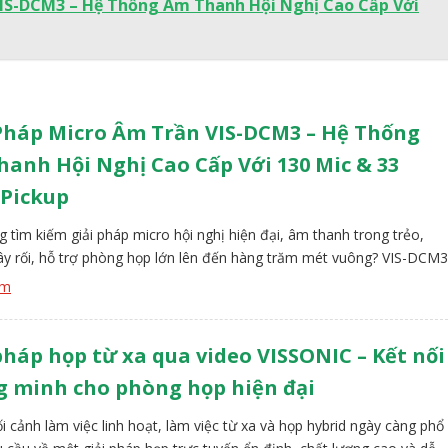
VIS-DCM3 – Hệ Thống Âm Thanh Hội Nghị Cao Cấp Với
Pháp Micro Âm Trần VIS-DCM3 – Hệ Thống
anh Hội Nghị Cao Cấp Với 130 Mic & 33
 Pickup
 tìm kiếm giải pháp micro hội nghị hiện đại, âm thanh trong trẻo,
y rối, hỗ trợ phòng họp lớn lên đến hàng trăm mét vuông? VIS-DCM3
Array Microphone của VISSONIC chính là câu trả lời hoàn hảo. Với thiết
êm
anh ẩn trần cao cấp, công nghệ AI thông […]
pháp họp từ xa qua video VISSONIC – Kết nối
g minh cho phòng họp hiện đại
i cảnh làm việc linh hoạt, làm việc từ xa và họp hybrid ngày càng phổ