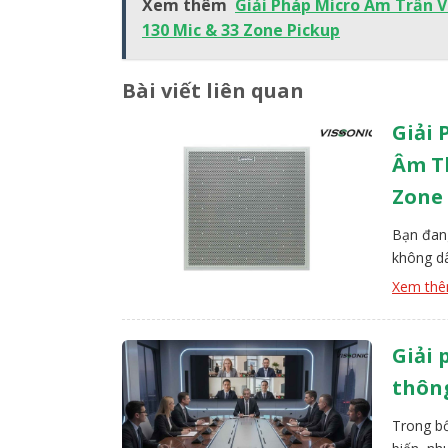
Xem thêm
Giải Pháp Micro Âm Trần 
130 Mic & 33 Zone Pickup
Bài viết liên quan
Giải 
Âm Th
Zone
Bạn đang
không dâ
Ceiling 
Xem th
kế âm th
Giải 
thôn
Trong bố