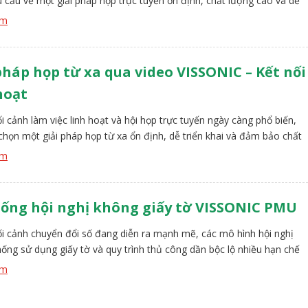
u cầu về một giải pháp họp trực tuyến ổn định, chất lượng cao và dễ
trở nên cấp thiết hơn bao giờ hết. Giải pháp họp từ xa qua video
êm
C ra đời nhằm […]
pháp họp từ xa qua video VISSONIC – Kết nối
hoạt
i cảnh làm việc linh hoạt và hội họp trực tuyến ngày càng phổ biến,
 chọn một giải pháp họp từ xa ổn định, dễ triển khai và đảm bảo chất
 thanh – hình ảnh là yếu tố then chốt đối với doanh nghiệp và tổ
êm
ải pháp họp […]
ống hội nghị không giấy tờ VISSONIC PMU
i cảnh chuyển đổi số đang diễn ra mạnh mẽ, các mô hình hội nghị
hống sử dụng giấy tờ và quy trình thủ công dần bộc lộ nhiều hạn chế
suất, tính linh hoạt và khả năng tương tác. Các tổ chức hiện đại cần
êm
 pháp hội nghị […]