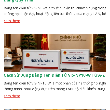
Đúng Quy Trình
Bảng tên điện tử VIS-NP-W là thiết bị hiển thị chuyên dụng trong
phòng họp hiện đại, hoạt động liên tục thông qua mạng LAN, bộ
điều khiển trung tâm. Sau một thời gian vận hành, nếu không có
Xem thêm
quy trình bảo trì rõ ràng, thiết bị dễ phát sinh lỗi như mất kết nối,
[…]
Cách Sử Dụng Bảng Tên Điện Tử VIS-NP10-W Từ A-Z
Bảng tên điện tử VIS-NP10-W là một phần của hệ thống hội nghị
thông minh, hoạt động dựa trên mạng LAN, bộ điều khiển trung
tâm. Để hệ thống ổn định người dùng cần thực hiện đúng các
Xem thêm
bước từ kết nối, nhận diện thiết bị, thiết lập nội dung. Đội kỹ
thuật Vissonic sẽ hướng […]