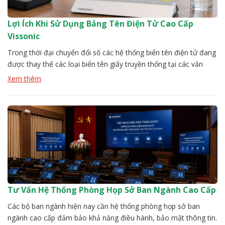
Lợi Ích Khi Sử Dụng Bảng Tên Điện Tử Cao Cấp
Vissonic
Trong thời đại chuyển đổi số các hệ thống biển tên điện tử đang
được thay thế các loại biển tên giấy truyền thống tại các văn
phòng văn thư, hành chính công. Với thiết kế hiện đại bảng tên
Xem thêm
điện tử cao cấp Vissonic có khả năng hiển thị linh hoạt cùng tính
thẩm […]
Tư Vấn Hệ Thống Phòng Họp Sở Ban Ngành Cao Cấp
Các bộ ban ngành hiện nay cần hệ thống phòng họp sở ban
ngành cao cấp đảm bảo khả năng điều hành, bảo mật thông tin.