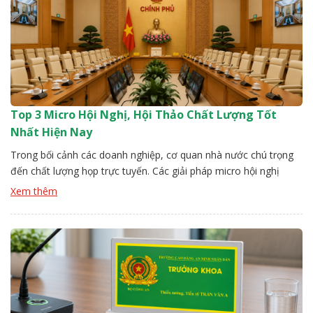
Top 3 Micro Hội Nghị, Hội Thảo Chất Lượng Tốt
Nhất Hiện Nay
Trong bối cảnh các doanh nghiệp, cơ quan nhà nước chú trọng
đến chất lượng họp trực tuyến. Các giải pháp micro hội nghị
đang trở thành lựa chọn hàng đầu mang lại âm thanh ổn định,
Xem thêm
lọc nhiễu hiệu quả. Đội kỹ thuật Vissonic sẽ chỉ ra các top các
loại mirco chất lượng. […]